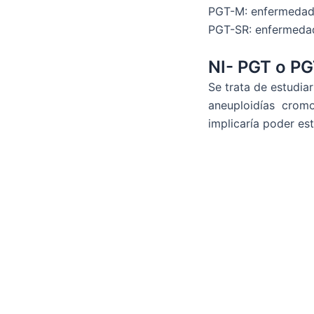
PGT-M: enfermeda
PGT-SR: enfermeda
NI- PGT o P
Se trata de estudia
aneuploidías crom
implicaría poder es