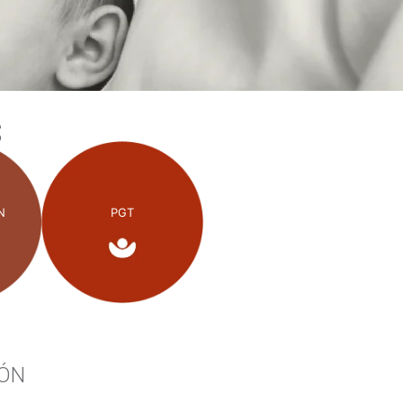
S
N
PGT
IÓN