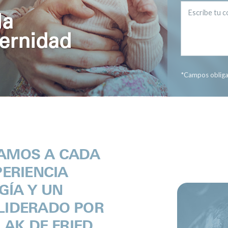
la
ernidad
*Campos obliga
AMOS A CADA
PERIENCIA
GÍA Y UN
LIDERADO POR
LAK DE FRIED,