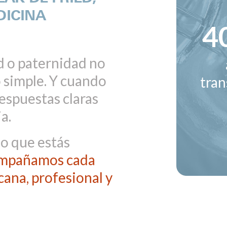
DICINA
4
d o paternidad no
 simple. Y cuando
tra
espuestas claras
a.
o que estás
ompañamos cada
cana, profesional y