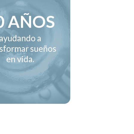
0 AÑOS
ayudando a
nsformar sueños
en vida.