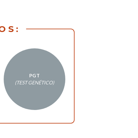
OS:
PGT
(TEST GENÉTICO)