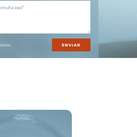
torios
ENVIAR